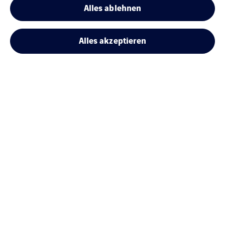
France – Sales Office
Alles ablehnen
Alles akzeptieren
VINCI Energies Belgium
The Agility Effect
Allgemeine Geschäftsbedingungen
Rechtliche Informationen