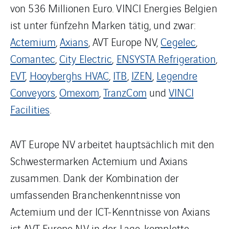
von 536 Millionen Euro. VINCI Energies Belgien
ist unter fünfzehn Marken tätig, und zwar:
Actemium
,
Axians
, AVT Europe NV,
Cegelec
,
Comantec
,
City Electric
,
ENSYSTA Refrigeration
,
EVT
,
Hooyberghs HVAC
,
ITB
,
IZEN
,
Legendre
Conveyors
,
Omexom
,
TranzCom
und
VINCI
Facilities
.
AVT Europe NV arbeitet hauptsächlich mit den
Schwestermarken Actemium und Axians
zusammen. Dank der Kombination der
umfassenden Branchenkenntnisse von
Actemium und der ICT-Kenntnisse von Axians
ist AVT Europe NV in der Lage, komplette