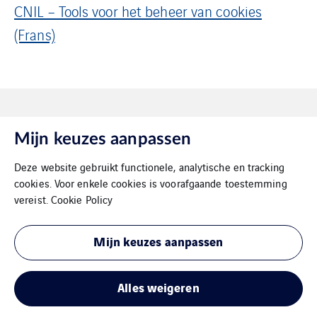
CNIL – Tools voor het beheer van cookies
(Frans)
Mijn keuzes aanpassen
Deze website gebruikt functionele, analytische en tracking
cookies. Voor enkele cookies is voorafgaande toestemming
VINCI Energies Belgium
vereist.
Cookie Policy
The Agility Effect
Mijn keuzes aanpassen
Algemene Voorwaarden
Alles weigeren
Juridische informatie