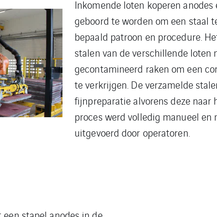
Inkomende loten koperen anodes 
geboord te worden om een staal t
bepaald patroon en procedure. Het
stalen van de verschillende loten
gecontamineerd raken om een corre
te verkrijgen. De verzamelde stal
fijnpreparatie alvorens deze naar 
proces werd volledig manueel en 
uitgevoerd door operatoren.
t een stapel anodes in de