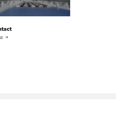
ntact
ct